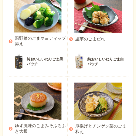
温野菜のごまマヨディップ
里芋のごまだれ
添え
純おいしいねりごま黒
純おいしいねりごま白
パウチ
パウチ
ゆず風味のごまみそふろふ
厚揚げとチンゲン菜のごま
き大根
和え