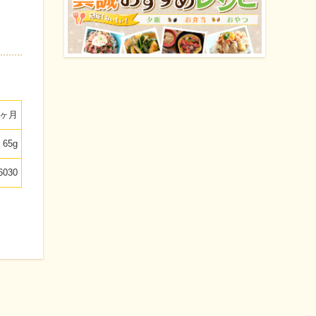
2ヶ月
65g
6030