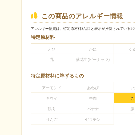
この商品のアレルギー情報
アレルギー物質は、特定原材料8品目と表示が推奨されている20
特定原材料
えび
かに
く
乳
落花生(ピーナッツ)
特定原材料に準ずるもの
アーモンド
あわび
い
キウイ
牛肉
ご
鶏肉
バナナ
豚
りんご
ゼラチン