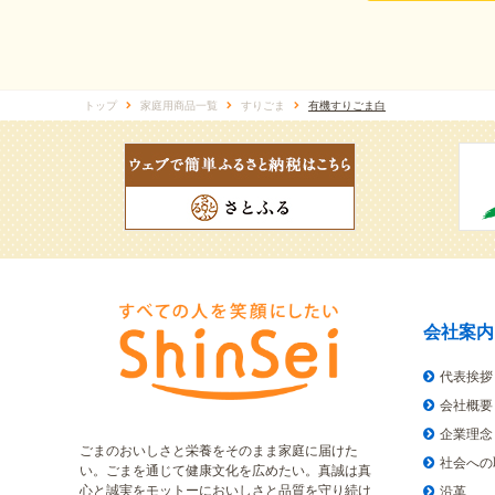
トップ
家庭用商品一覧
すりごま
有機すりごま白
会社案内
代表挨拶
会社概要
企業理念
ごまのおいしさと栄養をそのまま家庭に届けた
社会への
い。ごまを通じて健康文化を広めたい。真誠は真
心と誠実をモットーにおいしさと品質を守り続け
沿革