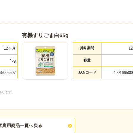
有機すりごま白65g
12ヶ月
賞味期間
1
45g
容量
65006597
JANコード
490166500
あります。
家庭用商品一覧へ戻る