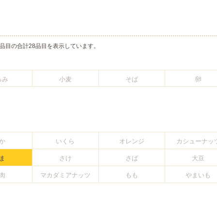
品目の合計28品目を表示しています。
るみ
小麦
そば
卵
か
いくら
オレンジ
カシューナッ
ま
さけ
さば
大豆
肉
マカダミアナッツ
もも
やまいも