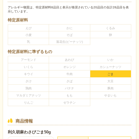
アレルギー物質は、特定原材料8品目と表示が推奨されている20品目の合計28品目を表
示しています。
特定原材料
えび
かに
くるみ
小麦
そば
卵
乳
落花生(ピーナッツ)
特定原材料に準ずるもの
アーモンド
あわび
いか
いくら
オレンジ
カシューナッツ
キウイ
牛肉
ごま
さけ
さば
大豆
鶏肉
バナナ
豚肉
マカダミアナッツ
もも
やまいも
りんご
ゼラチン
商品情報
利久胡麻わさびごま50g