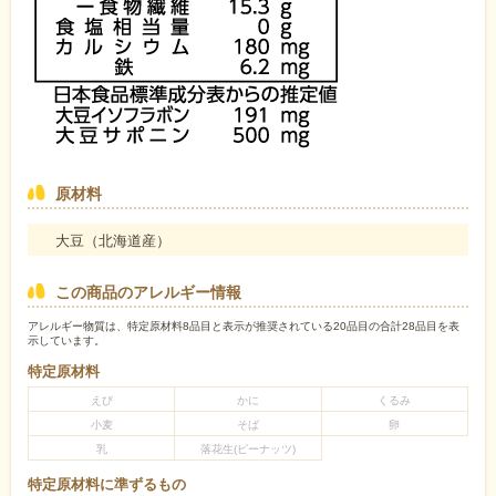
原材料
大豆（北海道産）
この商品のアレルギー情報
アレルギー物質は、特定原材料8品目と表示が推奨されている20品目の合計28品目を表
示しています。
特定原材料
えび
かに
くるみ
小麦
そば
卵
乳
落花生(ピーナッツ)
特定原材料に準ずるもの