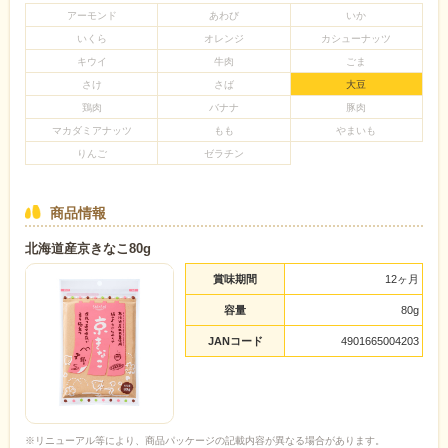
アーモンド
あわび
いか
いくら
オレンジ
カシューナッツ
キウイ
牛肉
ごま
さけ
さば
大豆
鶏肉
バナナ
豚肉
マカダミアナッツ
もも
やまいも
りんご
ゼラチン
商品情報
北海道産京きなこ80g
賞味期間
12ヶ月
容量
80g
JANコード
4901665004203
※リニューアル等により、商品パッケージの記載内容が異なる場合があります。