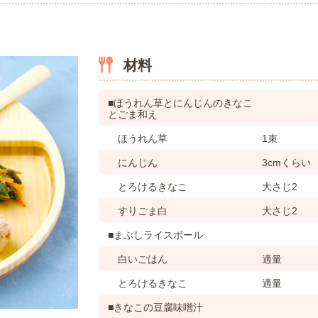
材料
■ほうれん草とにんじんのきなこ
とごま和え
ほうれん草
1束
にんじん
3cmくらい
とろけるきなこ
大さじ2
すりごま白
大さじ2
■まぶしライスボール
白いごはん
適量
とろけるきなこ
適量
■きなこの豆腐味噌汁