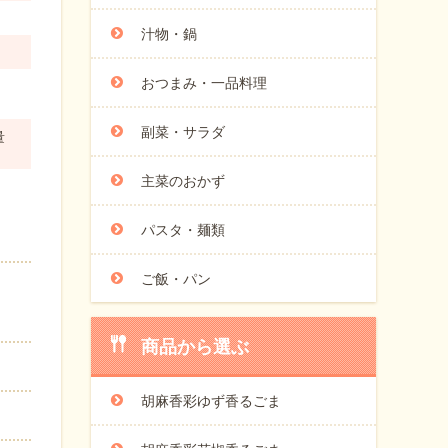
汁物・鍋
おつまみ・一品料理
副菜・サラダ
量
主菜のおかず
パスタ・麺類
ご飯・パン
商品から選ぶ
胡麻香彩ゆず香るごま